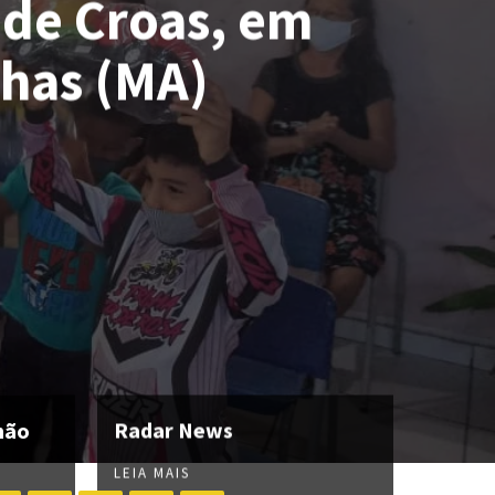
de Croas, em
nhas (MA)
hão
Radar News
LEIA MAIS