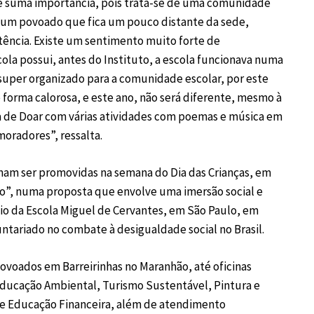
e suma importância, pois trata-se de uma comunidade
 um povoado que fica um pouco distante da sede,
stência. Existe um sentimento muito forte de
ola possui, antes do Instituto, a escola funcionava numa
super organizado para a comunidade escolar, por este
 forma calorosa, e este ano, não será diferente, mesmo à
a de Doar com várias atividades com poemas e música em
moradores”, ressalta.
mam ser promovidas na semana do Dia das Crianças, em
io”, numa proposta que envolve uma imersão social e
io da Escola Miguel de Cervantes, em São Paulo, em
tariado no combate à desigualdade social no Brasil.
povoados em Barreirinhas no Maranhão, até oficinas
 Educação Ambiental, Turismo Sustentável, Pintura e
 e Educação Financeira, além de atendimento