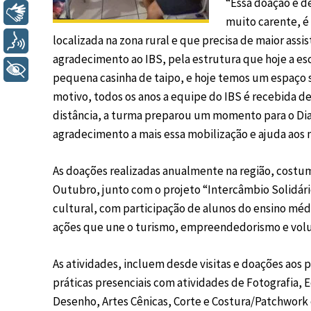
“Essa doação é d
Libras
muito carente, é
localizada na zona rural e que precisa de maior assi
Voz
agradecimento ao IBS, pela estrutura que hoje a esc
+ Acessibilidade
pequena casinha de taipo, e hoje temos um espaço 
motivo, todos os anos a equipe do IBS é recebida de
distância, a turma preparou um momento para o Di
agradecimento a mais essa mobilização e ajuda aos 
As doações realizadas anualmente na região, costu
Outubro, junto com o projeto “Intercâmbio Solidár
cultural, com participação de alunos do ensino méd
ações que une o turismo, empreendedorismo e volun
As atividades, incluem desde visitas e doações aos 
práticas presenciais com atividades de Fotografia,
Desenho, Artes Cênicas, Corte e Costura/Patchwork