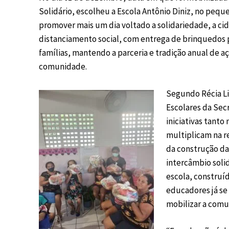
Solidário, escolheu a Escola Antônio Diniz, no pequ
promover mais um dia voltado a solidariedade, a ci
distanciamento social, com entrega de brinquedos pa
famílias, mantendo a parceria e tradição anual de a
comunidade.
Segundo Récia Li
Escolares da Secr
iniciativas tanto
multiplicam na re
da construção das
intercâmbio solid
escola, construí
educadores já se
mobilizar a comu