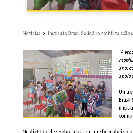
Notícias
Instituto Brasil Solidário mobiliza ação 
“A esc
mobili
ano, c
apoio 
Uma es
Brasil
inicia
comun
No dia 01 de dezembro, data em que foi mobilizada 