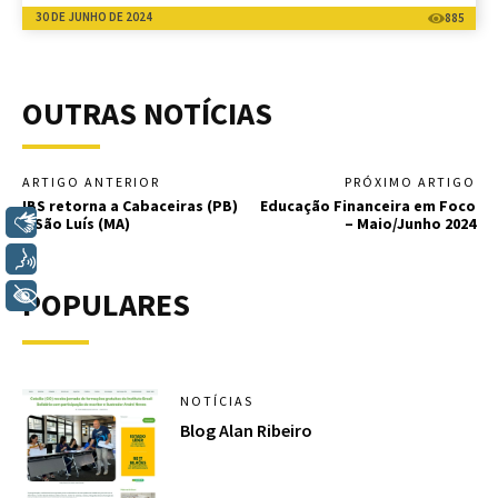
30 DE JUNHO DE 2024
885
OUTRAS NOTÍCIAS
ARTIGO ANTERIOR
PRÓXIMO ARTIGO
IBS retorna a Cabaceiras (PB)
Educação Financeira em Foco
Libras
e São Luís (MA)
– Maio/Junho 2024
Voz
+ Acessibilidade
POPULARES
NOTÍCIAS
Blog Alan Ribeiro