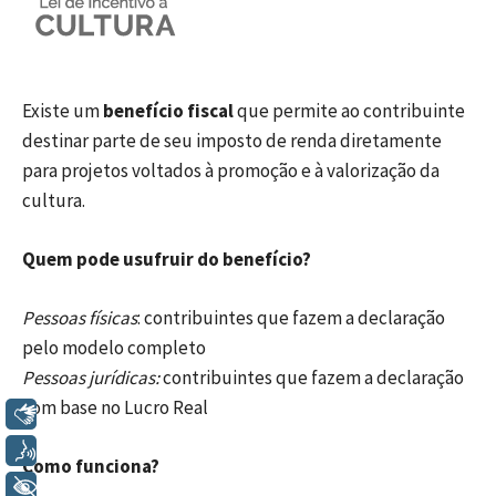
Existe um
benefício fiscal
que permite ao contribuinte
destinar parte de seu imposto de renda diretamente
para projetos voltados à promoção e à valorização da
cultura.
Quem pode usufruir do benefício?
Pessoas físicas
: contribuintes que fazem a declaração
pelo modelo completo
Pessoas jurídicas:
contribuintes que fazem a declaração
com base no Lucro Real
Libras
Voz
Como funciona?
+ Acessibilidade