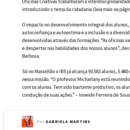
Oficinas Criativas trabalharam a interdisciplinarida
introduzindo o tema da cidadania (leia mais na págin
O impacto no desenvolvimento integral dos alunos, 
autoconfiança e autoestima e a inclusão e a divers
desenvolvidas através das formações. “As oficinas v
e despertar nas habilidades dos nossos alunos”, des
Barbosa.
Só no Maranhão o IBS já alcança 93.583 alunos, 5.480
nessa missão.
“O professor Micharlany está reunindo
com os alunos. Tem sido bastante produtivo, os alu
condução de suas ações.” – Ioneide Ferreira de Sous
Por
GABRIELA MARTINS