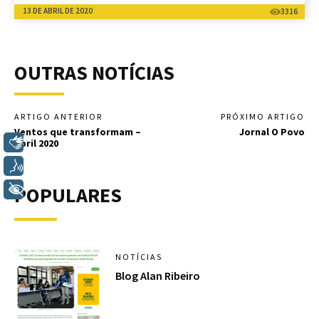
13 DE ABRIL DE 2020
3316
OUTRAS NOTÍCIAS
ARTIGO ANTERIOR
PRÓXIMO ARTIGO
Ventos que transformam –
Jornal O Povo
Libras
Abril 2020
Voz
+ Acessibilidade
POPULARES
NOTÍCIAS
Blog Alan Ribeiro