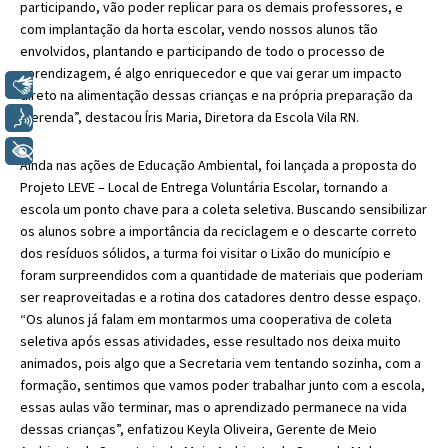
participando, vão poder replicar para os demais professores, e
com implantação da horta escolar, vendo nossos alunos tão
envolvidos, plantando e participando de todo o processo de
aprendizagem, é algo enriquecedor e que vai gerar um impacto
Libras
direto na alimentação dessas crianças e na própria preparação da
Voz
merenda”, destacou Íris Maria, Diretora da Escola Vila RN.
+ Acessibilidade
Ainda nas ações de Educação Ambiental, foi lançada a proposta do
Projeto LEVE – Local de Entrega Voluntária Escolar, tornando a
escola um ponto chave para a coleta seletiva. Buscando sensibilizar
os alunos sobre a importância da reciclagem e o descarte correto
dos resíduos sólidos, a turma foi visitar o Lixão do município e
foram surpreendidos com a quantidade de materiais que poderiam
ser reaproveitadas e a rotina dos catadores dentro desse espaço.
“Os alunos já falam em montarmos uma cooperativa de coleta
seletiva após essas atividades, esse resultado nos deixa muito
animados, pois algo que a Secretaria vem tentando sozinha, com a
formação, sentimos que vamos poder trabalhar junto com a escola,
essas aulas vão terminar, mas o aprendizado permanece na vida
dessas crianças”, enfatizou Keyla Oliveira, Gerente de Meio