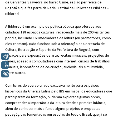
de Cervantes Saavedra, no bairro Usme, região periférica de
Bogotá e que faz parte da Rede Distrital de Bibliotecas Públicas –
Biblored.
A Biblored
é um exemplo de política pública que oferece aos
cidadãos 128 espaços culturais, recebendo mais de 200 visitantes
por dia, incluindo 160 mediadores de leitura (ou promotores, como
eles chamam). Tudo funciona sob a orientação da Secretaria de
Cultura, Recreação e Esporte da Prefeitura de Bogotá, com
espaços para exposições de arte, recitais musicais, projeções de
Libras
filmes, acesso a computadores com internet, cursos de trabalhos
Voz
manuais, laboratórios de co-criação, audiovisuais e multimídia,
entre outros.
+ Acessibilidade
Com livros do acervo criado exclusivamente para os países
hispânicos da América Latina pelo IBS em mãos, os educadores que
participaram da formação, puderam explorar algumas obras,
compreender a importância da leitura desde a primeira infância,
além de conhecer mais a fundo alguns projetos e propostas
pedagógicas fomentadas em escolas de todo o Brasil, que já se