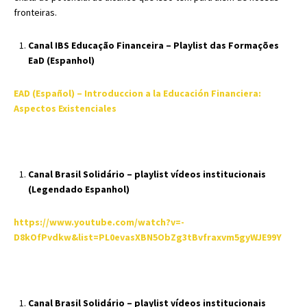
fronteiras.
Canal IBS Educação Financeira – Playlist das Formações
EaD (Espanhol)
EAD (Español) – Introduccion a la Educación Financiera:
Aspectos Existenciales
Canal Brasil Solidário – playlist vídeos institucionais
(Legendado Espanhol)
https://www.youtube.com/watch?v=-
D8kOfPvdkw&list=PL0evasXBN5ObZg3tBvfraxvm5gyWJE99Y
Canal Brasil Solidário – playlist vídeos institucionais