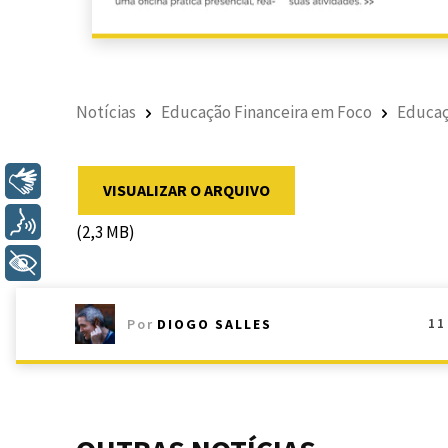
Notícias
Educação Financeira em Foco
Educaç
Libras
VISUALIZAR O ARQUIVO
Voz
(2,3 MB)
+ Acessibilidade
11
Por
DIOGO SALLES