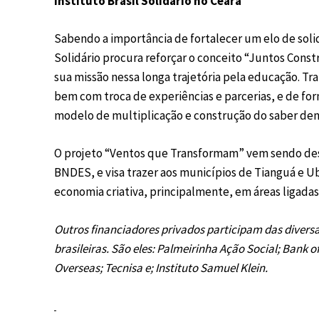
Instituto Brasil Solidário no Ceará
Sabendo a importância de fortalecer um elo de solid
Solidário procura reforçar o conceito “Juntos Cons
sua missão nessa longa trajetória pela educação. T
bem com troca de experiências e parcerias, e de for
modelo de multiplicação e construção do saber dent
O projeto “Ventos que Transformam” vem sendo des
BNDES, e visa trazer aos municípios de Tianguá e U
economia criativa, principalmente, em áreas ligada
Outros financiadores privados participam das divers
brasileiras. São eles: Palmeirinha Ação Social; Bank
Overseas; Tecnisa e; Instituto Samuel Klein.