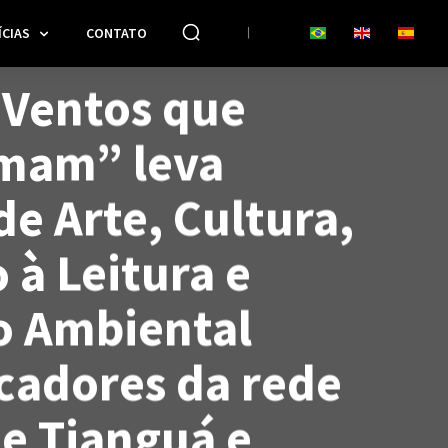
CIAS
CONTATO
“Ventos que
mam” leva
de Arte, Cultura,
 à Leitura e
o Ambiental
cadores da rede
de Tianguá e