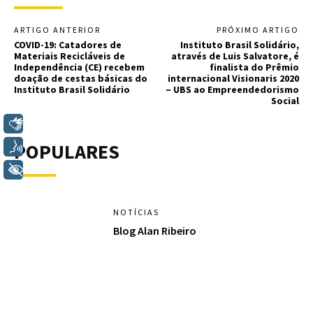
ARTIGO ANTERIOR
PRÓXIMO ARTIGO
COVID-19: Catadores de
Instituto Brasil Solidário,
Materiais Recicláveis de
através de Luis Salvatore, é
Independência (CE) recebem
finalista do Prêmio
doação de cestas básicas do
internacional Visionaris 2020
Instituto Brasil Solidário
– UBS ao Empreendedorismo
Social
Libras
POPULARES
Voz
+ Acessibilidade
NOTÍCIAS
Blog Alan Ribeiro