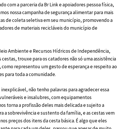
do com a parceria da Br Link e apoiadores pessoa física,
mos nossa campanha de segurança alimentar para mais
as de coleta seletiva em seu município, promovendo a
tadores de materiais recicláveis do município de
Meio Ambiente e Recursos Hídricos de Independência,
s cestas, trouxe para os catadores não só uma assistência
, como representou um gesto de esperança e respeito ao
tes para toda a comunidade.
nexplicável, não tenho palavras para agradecer essa
vulneráveis e insalubres, com equipamentos
torna a profissão deles mais delicada e sujeito a
a a sobrevivência e sustento da família, e as cestas vem
s preços dos itens da cesta básica. É algo que eles
tante para cada um deles, passou que apesar de muito