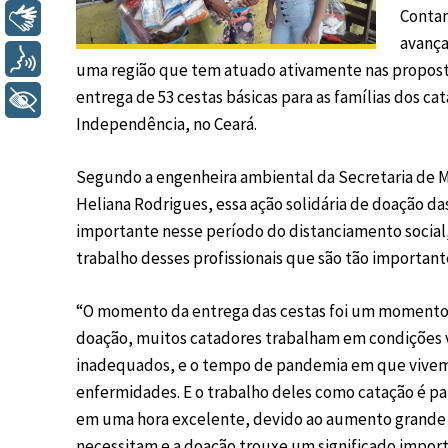
Contan
Libras
avança
Voz
uma região que tem atuado ativamente nas propost
entrega de 53 cestas básicas para as famílias dos ca
+ Acessibilidade
Independência, no Ceará.
Segundo a engenheira ambiental da Secretaria de 
Heliana Rodrigues, essa ação solidária de doação da
importante nesse período do distanciamento social
trabalho desses profissionais que são tão importan
“O momento da entrega das cestas foi um momento i
doação, muitos catadores trabalham em condições 
inadequados, e o tempo de pandemia em que vivemos 
enfermidades. E o trabalho deles como catação é par
em uma hora excelente, devido ao aumento grande no
necessitam e a doação trouxe um significado impor