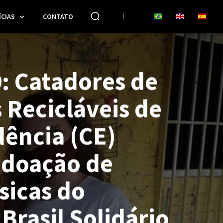
CIAS
CONTATO
: Catadores de
 Recicláveis de
ência (CE)
 doação de
sicas do
 Brasil Solidário