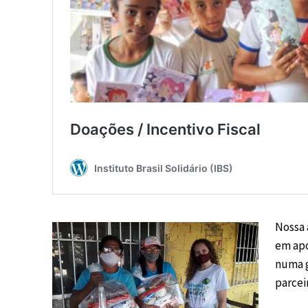
Nossa 
em apo
numa g
parcei