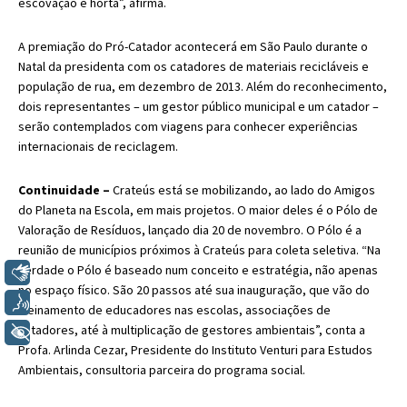
escovação e horta”, afirma.
A premiação do Pró-Catador acontecerá em São Paulo durante o
Natal da presidenta com os catadores de materiais recicláveis e
população de rua, em dezembro de 2013. Além do reconhecimento,
dois representantes – um gestor público municipal e um catador –
serão contemplados com viagens para conhecer experiências
internacionais de reciclagem.
Continuidade –
Crateús está se mobilizando, ao lado do Amigos
do Planeta na Escola, em mais projetos. O maior deles é o Pólo de
Valoração de Resíduos, lançado dia 20 de novembro. O Pólo é a
reunião de municípios próximos à Crateús para coleta seletiva. “Na
verdade o Pólo é baseado num conceito e estratégia, não apenas
Libras
no espaço físico. São 20 passos até sua inauguração, que vão do
Voz
treinamento de educadores nas escolas, associações de
catadores, até à multiplicação de gestores ambientais”, conta a
+ Acessibilidade
Profa. Arlinda Cezar, Presidente do Instituto Venturi para Estudos
Ambientais, consultoria parceira do programa social.