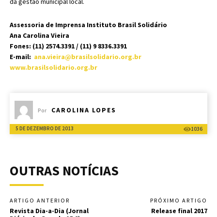
da gestão municipal local.
Assessoria de Imprensa Instituto Brasil Solidário
Ana Carolina Vieira
Fones: (11) 2574.3391 / (11) 9 8336.3391
E-mail:
ana.vieira@brasilsolidario.org.br
www.brasilsolidario.org.br
CAROLINA LOPES
Por
5 DE DEZEMBRO DE 2013
1036
OUTRAS NOTÍCIAS
ARTIGO ANTERIOR
PRÓXIMO ARTIGO
Revista Dia-a-Dia (Jornal
Release final 2017