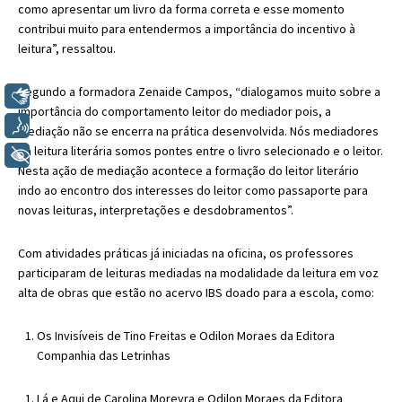
como apresentar um livro da forma correta e esse momento
contribui muito para entendermos a importância do incentivo à
leitura”, ressaltou.
Segundo a formadora Zenaide Campos, “dialogamos muito sobre a
Libras
importância do comportamento leitor do mediador pois, a
Voz
mediação não se encerra na prática desenvolvida. Nós mediadores
da leitura literária somos pontes entre o livro selecionado e o leitor.
+ Acessibilidade
Nesta ação de mediação acontece a formação do leitor literário
indo ao encontro dos interesses do leitor como passaporte para
novas leituras, interpretações e desdobramentos”.
Com atividades práticas já iniciadas na oficina, os professores
participaram de leituras mediadas na modalidade da leitura em voz
alta de obras que estão no acervo IBS doado para a escola, como:
Os Invisíveis de Tino Freitas e Odilon Moraes da Editora
Companhia das Letrinhas
Lá e Aqui de Carolina Moreyra e Odilon Moraes da Editora