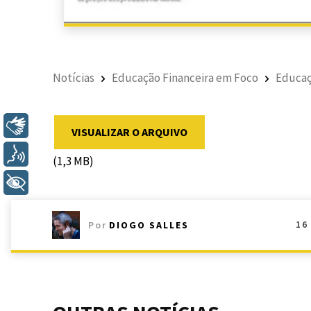
Notícias
Educação Financeira em Foco
Educaç
Libras
VISUALIZAR O ARQUIVO
Voz
(1,3 MB)
+ Acessibilidade
16
Por
DIOGO SALLES