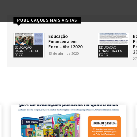
PUBLICAÇÕES MAIS VISTAS
Educação
E
Financeira em
F
Foco – Abril 2020
F
EDUCAÇÃO
EDUCAÇÃO
2
FINANCEIRA EM
FINANCEIRA EM
13 de abril de 2020
FOCO
FOCO
27