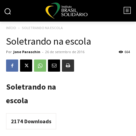
INÍCIO
SOLETRANDO NA ESCOLA
Soletrando na escola
Por
Jone Paraschin
-
26 de setembro de 2016
664
Soletrando na
escola
2174
Downloads