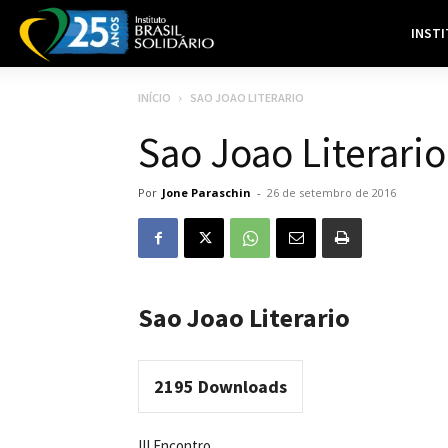
INST
INÍCIO
SAO JOAO LITERARIO
Sao Joao Literario
Por
Jone Paraschin
-
26 de setembro de 2016
Sao Joao Literario
2195
Downloads
III Encontro