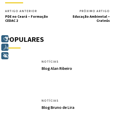
ARTIGO ANTERIOR
PRÓXIMO ARTIGO
PDE no Ceará – Formação
Educação Ambiental –
CEDAC 2
Crateús
POPULARES
Libras
Voz
+ Acessibilidade
NOTÍCIAS
Blog Alan Ribeiro
NOTÍCIAS
Blog Bruno de Lira