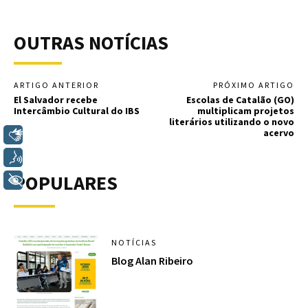
OUTRAS NOTÍCIAS
ARTIGO ANTERIOR
PRÓXIMO ARTIGO
El Salvador recebe
Escolas de Catalão (GO)
Intercâmbio Cultural do IBS
multiplicam projetos
literários utilizando o novo
acervo
Libras
Voz
POPULARES
+ Acessibilidade
NOTÍCIAS
Blog Alan Ribeiro