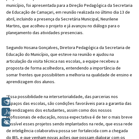
município, foi apresentada para a Direção Pedagógica da Secretaria
de Educação de Camaçari, em reunião realizada no último dia 13 de
abril, incluindo a presença da Secretária Municipal, Neurilene
Martins, que acolheu o projeto e já avançou no diálogo para o
planejamento das atividades presenciais.
Segundo Hosana Gonçalves, Diretora Pedagógica da Secretaria de
Educação do Município, que esteve na reunião e ajudou na
articulação da visita técnica nas escolas, a equipe recebeu a
proposta de forma acolhedora, entendendo a importância de
somar frentes que possibilitem a melhoria na qualidade de ensino e
aprendizagem dos alunos.
“Essa possibilidade na intersetorialidade, das parcerias nos
Libras
espaços das escolas, são condições favoráveis para a garantia das
aprendizagens dos estudantes, assim como dos nossos
Voz
profissionais de educação, nossa expectativa é de ter o mais breve
+ Acessibilidade
possível esses projetos sendo implantados na rede, que essa rede
de inteligência colaborativa possa ser fortalecida com a chegada
do IBS, e que venham novas ações que possam dialogar com os