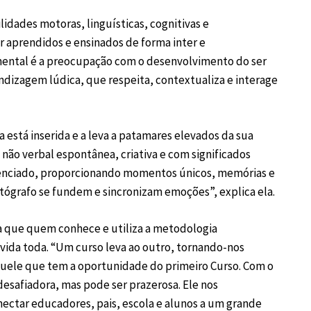
lidades motoras, linguísticas, cognitivas e
 aprendidos e ensinados de forma inter e
mental é a preocupação com o desenvolvimento do ser
endizagem lúdica, que respeita, contextualiza e interage
ça está inserida e a leva a patamares elevados da sua
 não verbal espontânea, criativa e com significados
ferenciado, proporcionando momentos únicos, memórias e
otógrafo se fundem e sincronizam emoções”, explica ela.
ra que quem conhece e utiliza a metodologia
vida toda. “Um curso leva ao outro, tornando-nos
aquele que tem a oportunidade do primeiro Curso.
Com o
esafiadora, mas pode ser prazerosa. Ele nos
onectar educadores, pais, escola e alunos a um grande