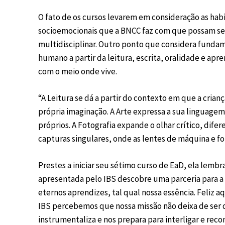
O fato de os cursos levarem em consideração as habi
socioemocionais que a BNCC faz com que possam ser
multidisciplinar. Outro ponto que considera funda
humano a partir da leitura, escrita, oralidade e apr
com o meio onde vive.
“A Leitura se dá a partir do contexto em que a crian
própria imaginação. A Arte expressa a sua linguagem
próprios. A Fotografia expande o olhar crítico, di
capturas singulares, onde as lentes de máquina e f
Prestes a iniciar seu sétimo curso de EaD, ela lemb
apresentada pelo IBS descobre uma parceria para a 
eternos aprendizes, tal qual nossa essência. Feliz 
IBS percebemos que nossa missão não deixa de ser d
instrumentaliza e nos prepara para interligar e rec