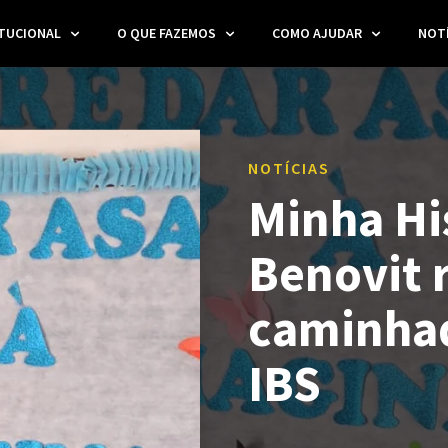
ITUCIONAL
O QUE FAZEMOS
COMO AJUDAR
NOTÍ
NOTÍCIAS
Minha His
Benovit 
caminhad
IBS