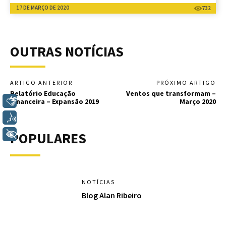
17 DE MARÇO DE 2020
732
OUTRAS NOTÍCIAS
ARTIGO ANTERIOR
PRÓXIMO ARTIGO
Relatório Educação
Ventos que transformam –
Libras
Financeira – Expansão 2019
Março 2020
Voz
+ Acessibilidade
POPULARES
NOTÍCIAS
Blog Alan Ribeiro