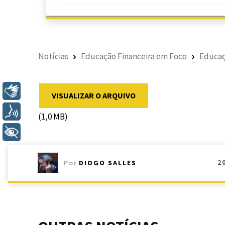
Notícias
Educação Financeira em Foco
Educaç
Libras
VISUALIZAR O ARQUIVO
Voz
(1,0 MB)
+ Acessibilidade
2
Por
DIOGO SALLES