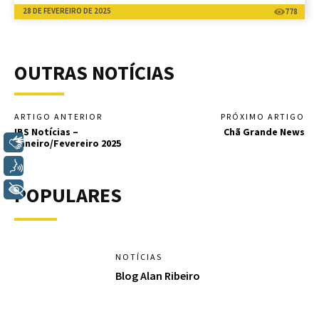
28 DE FEVEREIRO DE 2025
778
OUTRAS NOTÍCIAS
ARTIGO ANTERIOR
PRÓXIMO ARTIGO
IBS Notícias –
Chã Grande News
Libras
Janeiro/Fevereiro 2025
Voz
+ Acessibilidade
POPULARES
NOTÍCIAS
Blog Alan Ribeiro