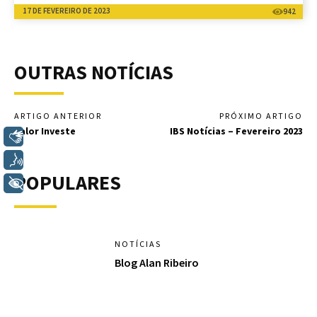
17 DE FEVEREIRO DE 2023
942
OUTRAS NOTÍCIAS
ARTIGO ANTERIOR
PRÓXIMO ARTIGO
Valor Investe
IBS Notícias – Fevereiro 2023
Libras
Voz
POPULARES
+ Acessibilidade
NOTÍCIAS
Blog Alan Ribeiro