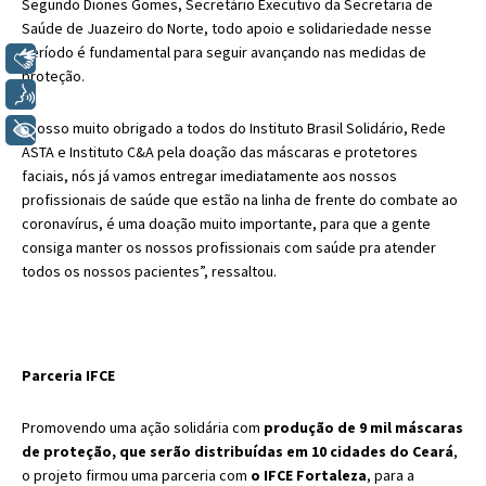
Segundo Diones Gomes, Secretário Executivo da Secretaria de
Saúde de Juazeiro do Norte, todo apoio e solidariedade nesse
período é fundamental para seguir avançando nas medidas de
Libras
proteção.
Voz
“Nosso muito obrigado a todos do Instituto Brasil Solidário, Rede
+ Acessibilidade
ASTA e Instituto C&A pela doação das máscaras e protetores
faciais, nós já vamos entregar imediatamente aos nossos
profissionais de saúde que estão na linha de frente do combate ao
coronavírus, é uma doação muito importante, para que a gente
consiga manter os nossos profissionais com saúde pra atender
todos os nossos pacientes”, ressaltou.
Parceria IFCE
Promovendo uma ação solidária com
produção de 9 mil máscaras
de proteção, que serão distribuídas em 10 cidades do Ceará
,
o projeto firmou uma parceria com
o IFCE Fortaleza
, para a