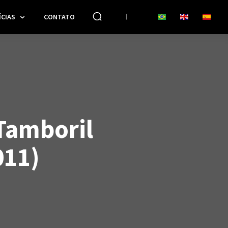
CIAS
CONTATO
Tamboril
011)