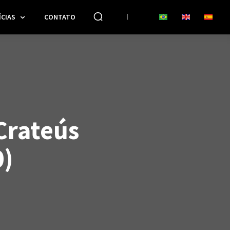
CIAS
CONTATO
Crateús
0)