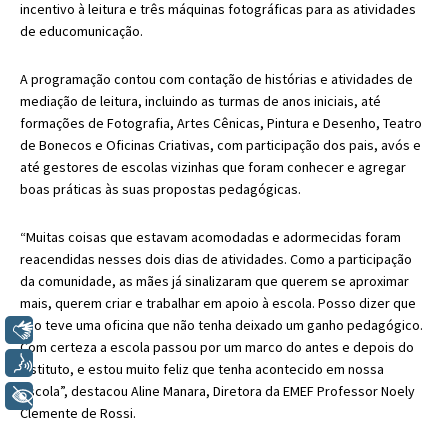
incentivo à leitura e três máquinas fotográficas para as atividades
de educomunicação.
A programação contou com contação de histórias e atividades de
mediação de leitura, incluindo as turmas de anos iniciais, até
formações de Fotografia, Artes Cênicas, Pintura e Desenho, Teatro
de Bonecos e Oficinas Criativas, com participação dos pais, avós e
até gestores de escolas vizinhas que foram conhecer e agregar
boas práticas às suas propostas pedagógicas.
“Muitas coisas que estavam acomodadas e adormecidas foram
reacendidas nesses dois dias de atividades. Como a participação
da comunidade, as mães já sinalizaram que querem se aproximar
mais, querem criar e trabalhar em apoio à escola. Posso dizer que
não teve uma oficina que não tenha deixado um ganho pedagógico.
Libras
Com certeza a escola passou por um marco do antes e depois do
Voz
Instituto, e estou muito feliz que tenha acontecido em nossa
escola”, destacou Aline Manara, Diretora da EMEF Professor Noely
+ Acessibilidade
Clemente de Rossi.