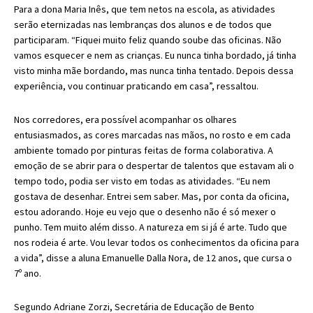
Para a dona Maria Inês, que tem netos na escola, as atividades
serão eternizadas nas lembranças dos alunos e de todos que
participaram. “Fiquei
muito feliz quando soube das oficinas. Não
vamos esquecer e nem as crianças. Eu nunca tinha bordado, já tinha
visto minha mãe bordando, mas nunca tinha tentado. Depois dessa
experiência, vou continuar praticando em casa”, ressaltou.
Nos corredores, era possível acompanhar os olhares
entusiasmados, as cores marcadas nas mãos, no rosto e em cada
ambiente tomado por pinturas feitas de forma colaborativa. A
emoção de se abrir para o despertar de talentos que estavam ali o
tempo todo, podia ser visto em todas as atividades. “Eu nem
gostava de desenhar. Entrei sem saber. Mas, por conta da oficina,
estou adorando. Hoje eu vejo que o desenho não é só mexer o
punho. Tem muito além disso. A natureza em si já é arte. Tudo que
nos rodeia é arte. Vou levar todos os conhecimentos da oficina para
a vida”, disse a aluna Emanuelle Dalla Nora, de 12 anos, que cursa o
7º ano.
Segundo Adriane Zorzi, Secretária de Educação de Bento