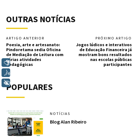
OUTRAS NOTÍCIAS
ARTIGO ANTERIOR
PRÓXIMO ARTIGO
Poesia, arte e artesanato:
Jogos lúdicos e interativos
Pindoretama sedia Oficina
de Educação Financeira já
de Mediação de Leitura com
mostram bons resultados
várias atividades
nas escolas públicas
Libras
pedagógicas
participantes
Voz
+ Acessibilidade
POPULARES
NOTÍCIAS
Blog Alan Ribeiro