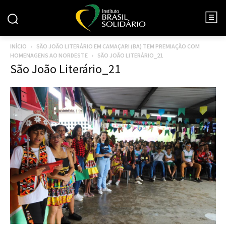
INÍCIO
SÃO JOÃO LITERÁRIO EM CAMAÇARI (BA) TEM PREMIAÇÃO COM
HOMENAGENS AO NORDESTE
SÃO JOÃO LITERÁRIO_21
São João Literário_21