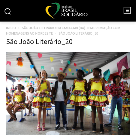
INÍCIO
SÃO JOÃO LITERÁRIO EM CAMAÇARI (BA) TEM PREMIAÇÃO COM
HOMENAGENS AO NORDESTE
SÃO JOÃO LITERÁRIO_20
São João Literário_20