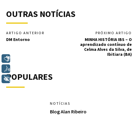
OUTRAS NOTÍCIAS
ARTIGO ANTERIOR
PRÓXIMO ARTIGO
DM Entorno
MINHA HISTÓRIA IBS – O
aprendizado contínuo de
Celma Alves da Silva, de
Ibitiara (BA)
Libras
Voz
POPULARES
+ Acessibilidade
NOTÍCIAS
Blog Alan Ribeiro