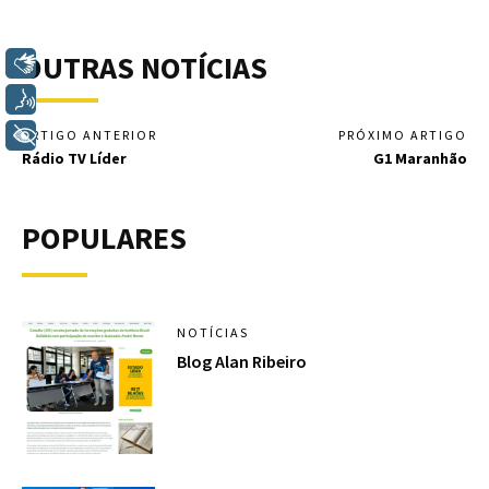
OUTRAS NOTÍCIAS
Libras
Voz
+ Acessibilidade
ARTIGO ANTERIOR
PRÓXIMO ARTIGO
Rádio TV Líder
G1 Maranhão
POPULARES
NOTÍCIAS
Blog Alan Ribeiro