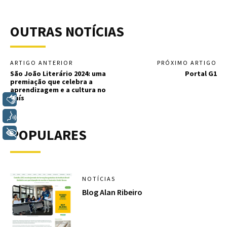
OUTRAS NOTÍCIAS
ARTIGO ANTERIOR
PRÓXIMO ARTIGO
São João Literário 2024: uma
Portal G1
premiação que celebra a
aprendizagem e a cultura no
país
Libras
Voz
POPULARES
+ Acessibilidade
NOTÍCIAS
Blog Alan Ribeiro