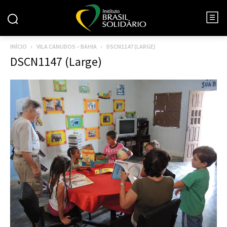
INÍCIO
VILA CANUDOS – BAHIA
DSCN1147 (LARGE)
DSCN1147 (Large)