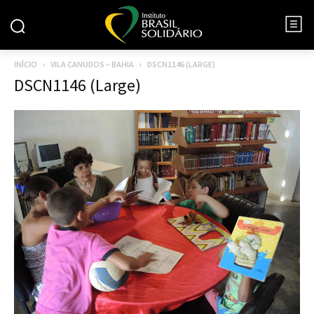
INÍCIO
VILA CANUDOS – BAHIA
DSCN1146 (LARGE)
DSCN1146 (Large)