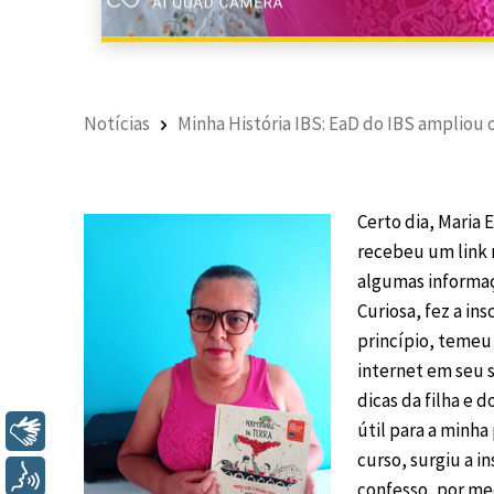
Notícias
Minha História IBS: EaD do IBS ampliou 
Certo dia, Maria 
recebeu
um link 
algumas informa
Curiosa, fez a in
princípio, temeu
internet em seu s
dicas da filha e 
útil para a minha
Libras
curso, surgiu a in
Voz
confesso, por me