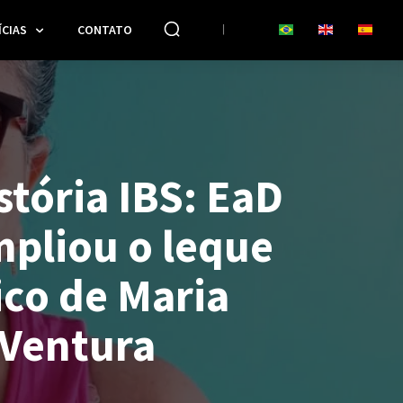
CIAS
CONTATO
stória IBS: EaD
mpliou o leque
co de Maria
 Ventura