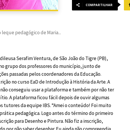
COMPARTILHAR
o leque pedagógico de Maria...
Edileusa Serafim Ventura, de São João do Tigre (PB),
no grupo dos professores do município, junto de
ções passadas pelos coordenadores da Educação.
scrição no curso EaD de Introdução à História da Arte. A
 não conseguiu usar a plataforma e também por não ter
ítio. A plataforma ficou fácil depois de ouvir algumas
dos tutores da equipe IBS. “Amei o conteúdo! Foi muito
 prática pedagógica. Logo antes do término do primeiro
scrição para Desenho e Pintura. Não fiz a inscrição,
do por não saber desenhar. Eu ainda não compreendia