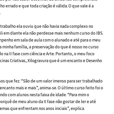
o errado e que toda criação é válida. O que vale é a
.
trabalho ela ouviu que não havia nada complexo no
ali em diante ela não perdesse mais nenhum curso do IBS.
mpenho em sala de aula com o alunado e até para o meu
 a minha família, a preservação do que é nosso no curso
na II fase com ciência e Arte. Portanto, o meu foco
ficinas Criativas, Xilogravura que é um encanto e Desenho
sos que fez. “São de um valor imenso para ser trabalhado
encanto mais e mais”, anima-se. O último curso feito foi o
ndo com alunos nesta faixa de idade. “Para mim o
rquê de meu aluno da II fase não gostar de ler e até
emas que enfrentam nos anos iniciais”, explica.