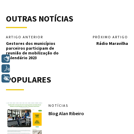
OUTRAS NOTÍCIAS
ARTIGO ANTERIOR
PRÓXIMO ARTIGO
Gestores dos municípios
Rádio Maravilha
parceiros participam de
reunião de mobilização do
Calendário 2023
Libras
Voz
POPULARES
+ Acessibilidade
NOTÍCIAS
Blog Alan Ribeiro