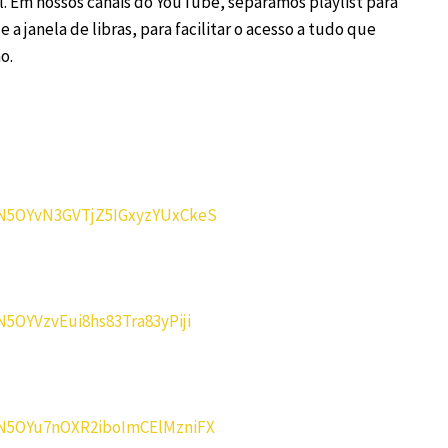
l. Em nossos canais do YouTube, separamos playlist para
a janela de libras, para facilitar o acesso a tudo que
o.
XBN5OYvN3GVTjZ5IGxyzYUxCkeS
N5OYVzvEui8hs83Tra83yPiji
XBN5OYu7nOXR2iboImCElMzniFX