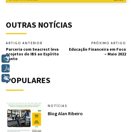
OUTRAS NOTÍCIAS
ARTIGO ANTERIOR
PRÓXIMO ARTIGO
Parceria com Seacrest leva
Educação Financeira em Foco
projetos do IBS ao Espírito
– Maio 2022
Libras
Santo
Voz
POPULARES
+ Acessibilidade
NOTÍCIAS
Blog Alan Ribeiro