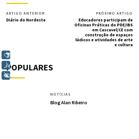
ARTIGO ANTERIOR
PRÓXIMO ARTIGO
Diário do Nordeste
Educadores participam de
Oficinas Práticas do PDE/IBS
em Cascavel/CE com
construção de espaços
lúdicos e atividades de arte
e cultura
Libras
POPULARES
Voz
+ Acessibilidade
NOTÍCIAS
Blog Alan Ribeiro