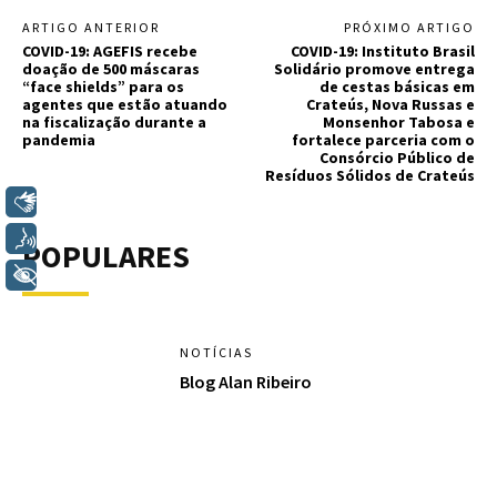
ARTIGO ANTERIOR
PRÓXIMO ARTIGO
COVID-19: AGEFIS recebe
COVID-19: Instituto Brasil
doação de 500 máscaras
Solidário promove entrega
“face shields” para os
de cestas básicas em
agentes que estão atuando
Crateús, Nova Russas e
na fiscalização durante a
Monsenhor Tabosa e
pandemia
fortalece parceria com o
Consórcio Público de
Resíduos Sólidos de Crateús
Libras
Voz
POPULARES
+ Acessibilidade
NOTÍCIAS
Blog Alan Ribeiro