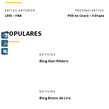
ARTIGO ANTERIOR
PRÓXIMO ARTIGO
LEVE – FBB
PDE no Ceará – II Etapa
POPULARES
Libras
Voz
+ Acessibilidade
NOTÍCIAS
Blog Alan Ribeiro
NOTÍCIAS
Blog Bruno de Lira