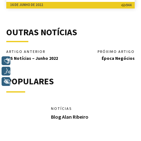
16 DE JUNHO DE 2022
944
OUTRAS NOTÍCIAS
ARTIGO ANTERIOR
PRÓXIMO ARTIGO
IBS Notícias – Junho 2022
Época Negócios
Libras
Voz
POPULARES
+ Acessibilidade
NOTÍCIAS
Blog Alan Ribeiro