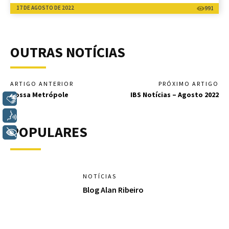
17 DE AGOSTO DE 2022
991
OUTRAS NOTÍCIAS
ARTIGO ANTERIOR
PRÓXIMO ARTIGO
Nossa Metrópole
IBS Notícias – Agosto 2022
Libras
Voz
POPULARES
+ Acessibilidade
NOTÍCIAS
Blog Alan Ribeiro