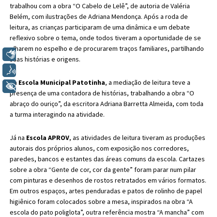
trabalhou com a obra “O Cabelo de Lelê”, de autoria de Valéria
Belém, com ilustrações de Adriana Mendonça. Após a roda de
leitura, as crianças participaram de uma dinâmica e um debate
reflexivo sobre o tema, onde todos tiveram a oportunidade de se
olharem no espelho e de procurarem traços familiares, partilhando
Libras
suas histórias e origens.
Voz
Na
Escola Municipal Patotinha
, a mediação de leitura teve a
+ Acessibilidade
presença de uma contadora de histórias, trabalhando a obra “O
abraço do ouriço”, da escritora Adriana Barretta Almeida, com toda
a turma interagindo na atividade.
Já na
Escola APROV
, as atividades de leitura tiveram as produções
autorais dos próprios alunos, com exposição nos corredores,
paredes, bancos e estantes das áreas comuns da escola. Cartazes
sobre a obra
“Gente de cor, cor da gente” foram parar num pilar
com pinturas e desenhos de rostos retratados em vários formatos.
Em outros espaços, artes penduradas e patos de rolinho de papel
higiênico foram colocados sobre a mesa, inspirados na obra “A
escola do pato poliglota”, outra referência mostra “A mancha” com