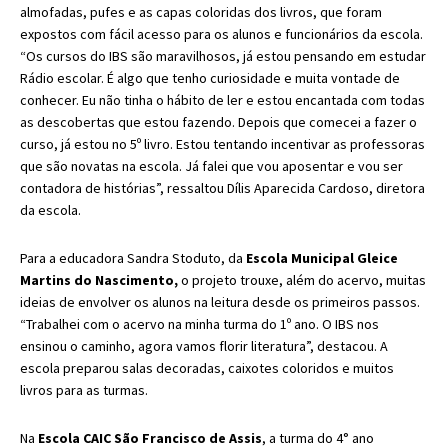
almofadas, pufes e as capas coloridas dos livros, que foram
expostos com fácil acesso para os alunos e funcionários da escola.
“Os cursos do IBS são maravilhosos, já estou pensando em estudar
Rádio escolar. É algo que tenho curiosidade e muita vontade de
conhecer. Eu não tinha o hábito de ler e estou encantada com todas
as descobertas que estou fazendo. Depois que comecei a fazer o
curso, já estou no 5º livro. Estou tentando incentivar as professoras
que são novatas na escola. Já falei que vou aposentar e vou ser
contadora de histórias”, ressaltou Dílis Aparecida Cardoso, diretora
da escola.
Para a educadora Sandra Stoduto, da
Escola Municipal Gleice
Martins do Nascimento,
o projeto trouxe, além do acervo, muitas
ideias de envolver os alunos na leitura desde os primeiros passos.
“Trabalhei com o acervo na minha turma do 1º ano.
O IBS nos
ensinou o caminho, agora vamos florir literatura”, destacou. A
escola preparou salas decoradas, caixotes coloridos e muitos
livros para as turmas.
Na
Escola CAIC São Francisco de Assis
, a turma do 4° ano