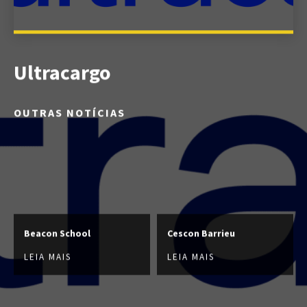
Ultracargo
OUTRAS NOTÍCIAS
Beacon School
Cescon Barrieu
LEIA MAIS
LEIA MAIS