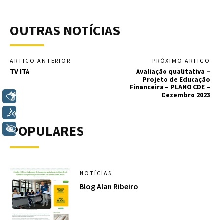
OUTRAS NOTÍCIAS
ARTIGO ANTERIOR
PRÓXIMO ARTIGO
TV ITA
Avaliação qualitativa –
Projeto de Educação
Financeira – PLANO CDE –
Dezembro 2023
Libras
Voz
POPULARES
+ Acessibilidade
NOTÍCIAS
Blog Alan Ribeiro