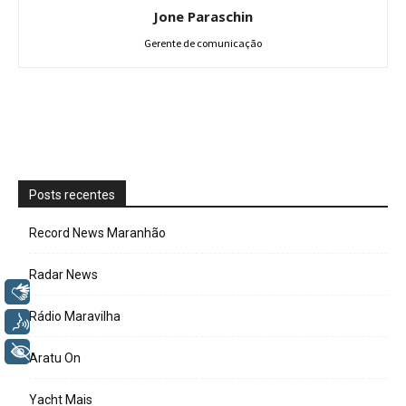
Jone Paraschin
Gerente de comunicação
Posts recentes
Record News Maranhão
Radar News
Libras
Rádio Maravilha
Voz
+ Acessibilidade
Aratu On
Yacht Mais